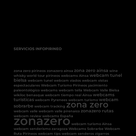
SERVICIOS INFOPIRINEO
zona zero ainsa
zona zero pirineos
zonazero ainsa
wine
webcam tunel
whisky
world tour pirineos
webcams Ainsa
bielsa
webcam tunel
webcam viados
webcam vistas
espectaculares
Webcam Turismo Pirineos
yacimiento
paleontológico
webcams
webcam tella
Webcam Valle Bielsa
webcams
wikiloc benasque
webcam tiempo real Ainsa
turísticas
webcam
webcam Pyrenees
webcam turismo
zona zero
sobrarbe
webcam tracking
zonazero rutas
webcam valle
webcam valle pirenaico
zonazero
webcam review
webcams España
webcam turismo Ainsa
webcam senderismo
zaragoza
Webcams Sobrarbe
Webcam
Ruta Pirineos
webcam tips
webcam senderos
zigarros