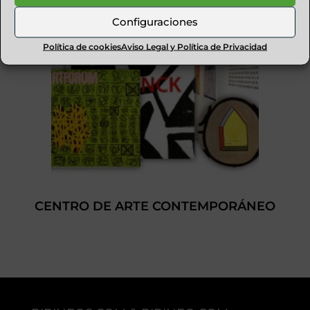
Configuraciones
Política de cookies
Aviso Legal y Política de Privacidad
CENTRO DE ARTE CONTEMPORÁNEO