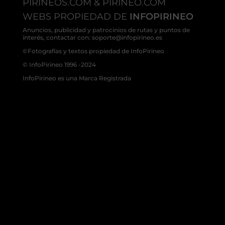
PIRINEOS.COM & PIRINEO.COM
WEBS PROPIEDAD DE
INFOPIRINEO
Anuncios, publicidad y patrocinios de rutas y puntos de
interés, contactar con: soporte@infopirineo.es
©Fotografías y textos propiedad de InfoPirineo
© InfoPirineo 1996 -2024
InfoPirineo es una Marca Registrada