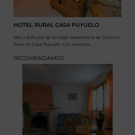
HOTEL RURAL CASA PUYUELO
Ven a disfrutar de la mejor experiencia de Turismo
Rural en Casa Puyuelo. Con nosotros ...
RECOMENDAMOS