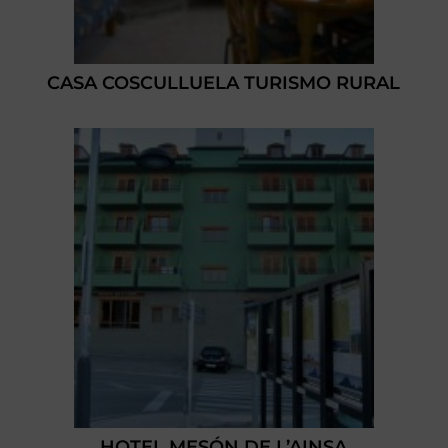
CASA COSCULLUELA TURISMO RURAL
HOTEL MESÓN DE L’AINSA