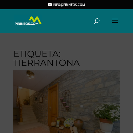
INFO@PIRINEOS.COM
ETIQUETA:
TIERRANTONA