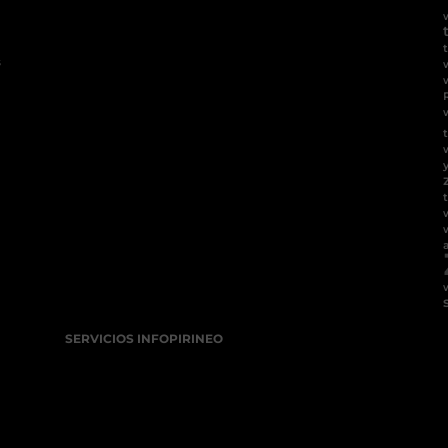
s
t
SERVICIOS INFOPIRINEO