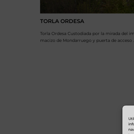
TORLA ORDESA
Torla Ordesa Custodiada por la mirada del 
macizo de Mondarruego y puerta de acceso ..
Uti
inf
nav