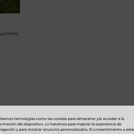
imponente
.
lizamos tecnologías como las cookies para almacenar y/o acceder a la
ormación del dispositivo. Lo hacemos para mejorar la experiencia de
egación y para mostrar anuncios personalizados. El consentimiento a esta