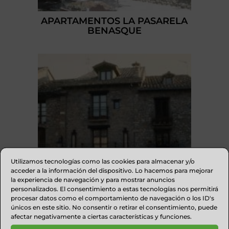
APARTAMENTOS LA PASARELA
BENASQUE
Utilizamos tecnologías como las cookies para almacenar y/o
acceder a la información del dispositivo. Lo hacemos para mejorar
la experiencia de navegación y para mostrar anuncios
personalizados. El consentimiento a estas tecnologías nos permitirá
procesar datos como el comportamiento de navegación o los ID's
únicos en este sitio. No consentir o retirar el consentimiento, puede
HOTEL LOS SIETE REYES AINSA
afectar negativamente a ciertas características y funciones.