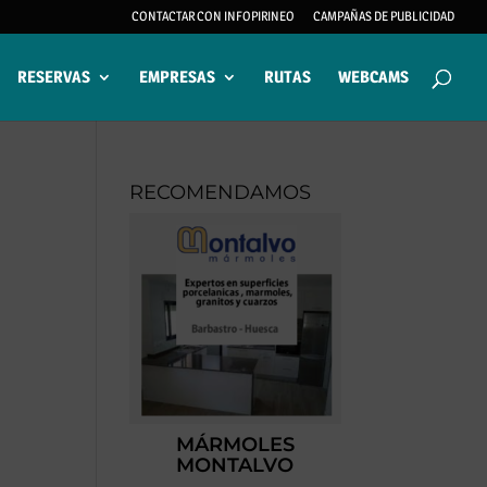
CONTACTAR CON INFOPIRINEO
CAMPAÑAS DE PUBLICIDAD
RESERVAS
EMPRESAS
RUTAS
WEBCAMS
RECOMENDAMOS
MÁRMOLES
MONTALVO