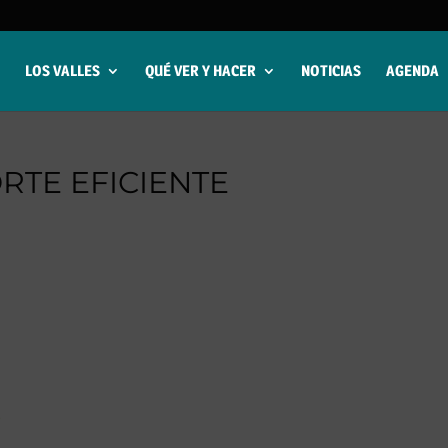
LOS VALLES
QUÉ VER Y HACER
NOTICIAS
AGENDA
RTE EFICIENTE