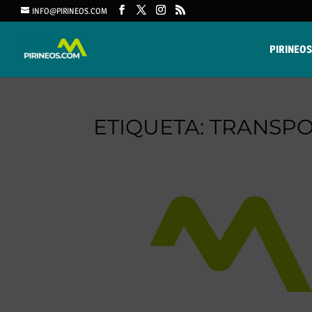
INFO@PIRINEOS.COM
PIRINEOS
ETIQUETA:
TRANSPO