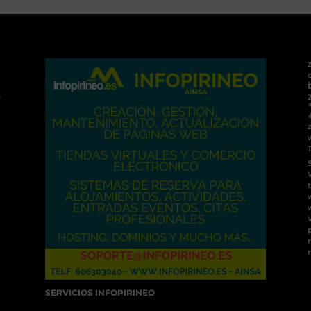
s
S
t
SERVICIOS INFOPIRINEO