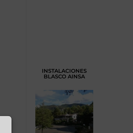
INSTALACIONES
BLASCO AINSA