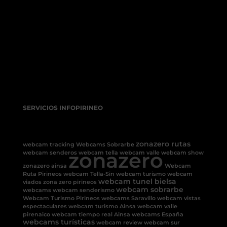
SERVICIOS INFOPIRINEO
zonazero rutas
webcam tracking
Webcams Sobrarbe
zonazero
webcam senderos
webcam tella
webcam valle
webcam show
zonazero ainsa
Webcam
Ruta Pirineos
webcam Tella-Sin
webcam turismo
webcam
webcam tunel bielsa
viados
zona zero pirineos
webcam sobrarbe
webcams
webcam senderismo
Webcam Turismo Pirineos
webcams Saravillo
webcam vistas
espectaculares
webcam turismo Ainsa
webcam valle
pirenaico
webcam tiempo real Ainsa
webcams España
webcams turísticas
webcam review
webcam sur