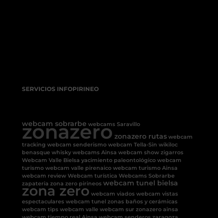
SERVICIOS INFOPIRINEO
webcam sobrarbe
zonazero
webcams Saravillo
zonazero rutas
webcam
tracking
webcam senderismo
webcam Tella-Sin
wikiloc
benasque
whisky
webcams Ainsa
webcam show
zigarros
Webcam Valle Bielsa
yacimiento paleontológico
webcam
turismo
webcam valle pirenaico
webcam turismo Ainsa
webcam review
Webcam turística
Webcams Sobrarbe
webcam tunel bielsa
zapateria
zona zero pirineos
zona zero
webcam viados
webcam vistas
espectaculares
webcam tunel
zonas baños y cerámicas
webcam tips
webcam valle
webcam sur
zonazero ainsa
webcam tiempo real Ainsa
webcam senderos
zaragoza