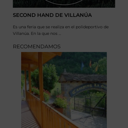
SECOND HAND DE VILLANÚA
Es una feria que se realiza en el polideportivo de
Villanúa. En la que nos ...
RECOMENDAMOS