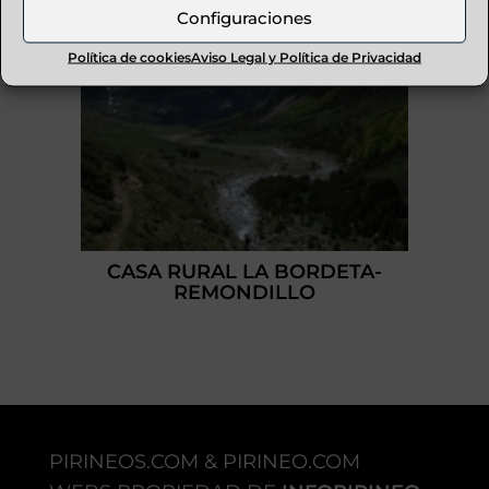
Configuraciones
Política de cookies
Aviso Legal y Política de Privacidad
CASA RURAL LA BORDETA-
REMONDILLO
PIRINEOS.COM & PIRINEO.COM