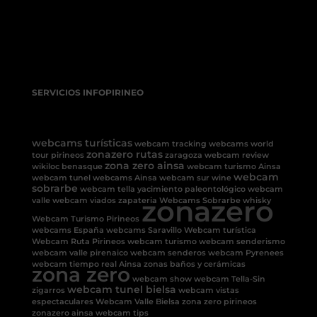
SERVICIOS INFOPIRINEO
webcams turísticas
webcam tracking
webcams
world
zonazero rutas
tour pirineos
zaragoza
webcam review
zona zero ainsa
wikiloc benasque
webcam turismo Ainsa
webcam
webcam tunel
webcams Ainsa
webcam sur
wine
sobrarbe
webcam tella
yacimiento paleontológico
webcam
zonazero
valle
webcam viados
zapateria
Webcams Sobrarbe
whisky
Webcam Turismo Pirineos
webcams España
webcams Saravillo
Webcam turística
Webcam Ruta Pirineos
webcam turismo
webcam senderismo
webcam valle pirenaico
webcam senderos
webcam Pyrenees
webcam tiempo real Ainsa
zonas baños y cerámicas
zona zero
webcam show
webcam Tella-Sin
webcam tunel bielsa
zigarros
webcam vistas
espectaculares
Webcam Valle Bielsa
zona zero pirineos
zonazero ainsa
webcam tips