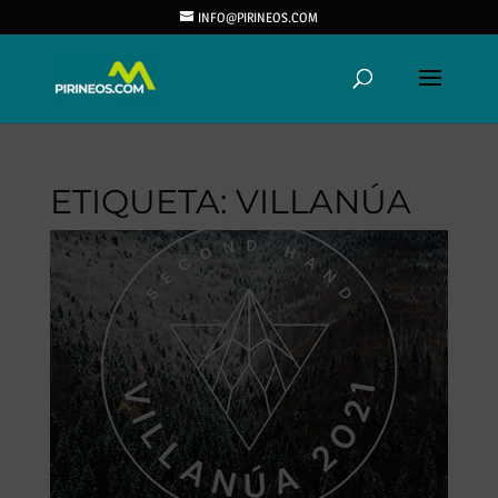
INFO@PIRINEOS.COM
ETIQUETA:
VILLANÚA