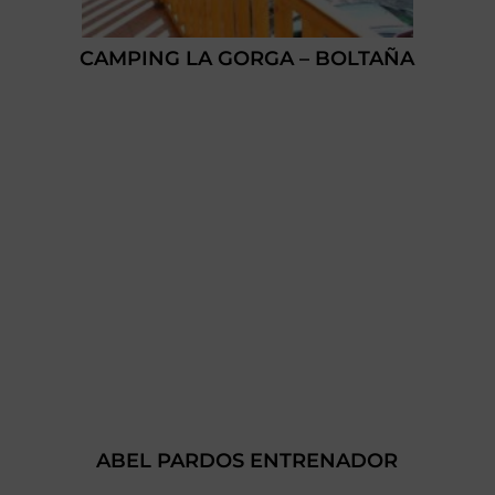
CAMPING LA GORGA – BOLTAÑA
ABEL PARDOS ENTRENADOR