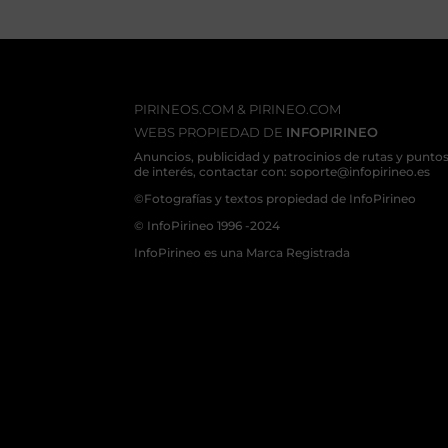
PIRINEOS.COM & PIRINEO.COM
WEBS PROPIEDAD DE
INFOPIRINEO
Anuncios, publicidad y patrocinios de rutas y punto
de interés, contactar con: soporte@infopirineo.es
©Fotografías y textos propiedad de InfoPirineo
© InfoPirineo 1996 -2024
InfoPirineo es una Marca Registrada