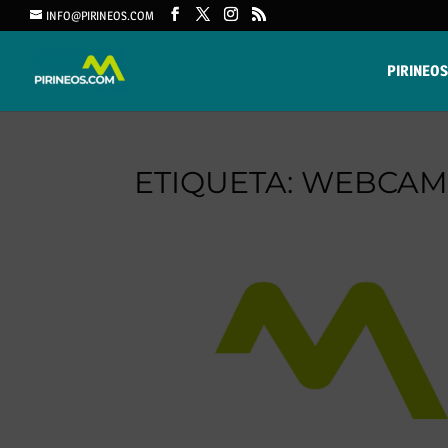
INFO@PIRINEOS.COM
PIRINEOS
ETIQUETA:
WEBCAM 