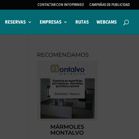
CONTACTAR CON INFOPIRINEO
CAMPAÑAS DE PUBLICIDAD
RESERVAS
EMPRESAS
RUTAS
WEBCAMS
RECOMENDAMOS
MÁRMOLES
MONTALVO