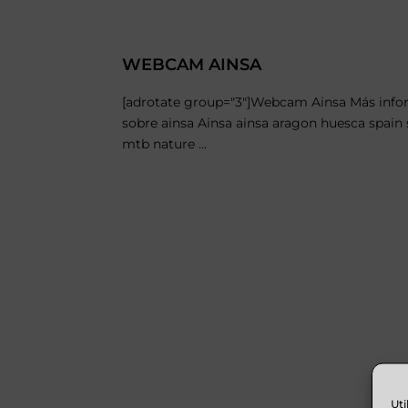
WEBCAM AINSA
[adrotate group="3"]Webcam Ainsa Más inf
sobre ainsa Ainsa ainsa aragon huesca spain
mtb nature ...
Uti