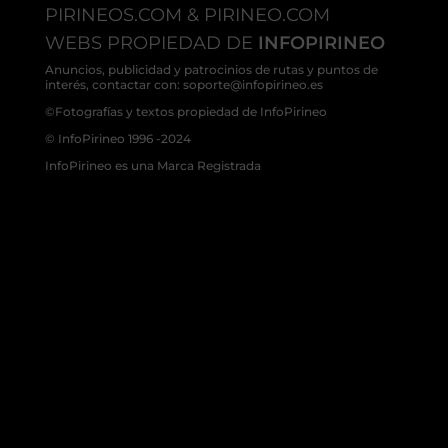
PIRINEOS.COM & PIRINEO.COM
WEBS PROPIEDAD DE
INFOPIRINEO
Anuncios, publicidad y patrocinios de rutas y puntos de
interés, contactar con: soporte@infopirineo.es
©Fotografías y textos propiedad de InfoPirineo
© InfoPirineo 1996 -2024
InfoPirineo es una Marca Registrada