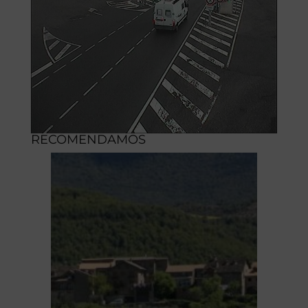
RECOMENDAMOS