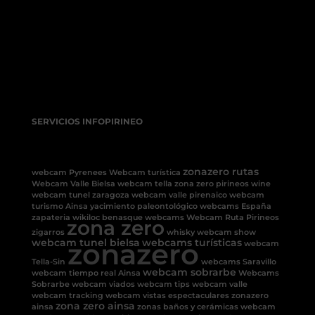
SERVICIOS INFOPIRINEO
zonazero rutas
webcam Pyrenees
Webcam turística
Webcam Valle Bielsa
webcam tella
zona zero pirineos
wine
webcam tunel
zaragoza
webcam valle pirenaico
webcam
turismo Ainsa
yacimiento paleontológico
webcams España
zapateria
wikiloc benasque
webcams
Webcam Ruta Pirineos
zona zero
zigarros
whisky
webcam show
webcam tunel bielsa
zonazero
webcams turísticas
webcam
Tella-Sin
webcams Saravillo
webcam sobrarbe
webcam tiempo real Ainsa
Webcams
Sobrarbe
webcam viados
webcam tips
webcam valle
webcam tracking
webcam vistas espectaculares
zonazero
zona zero ainsa
ainsa
zonas baños y cerámicas
webcam