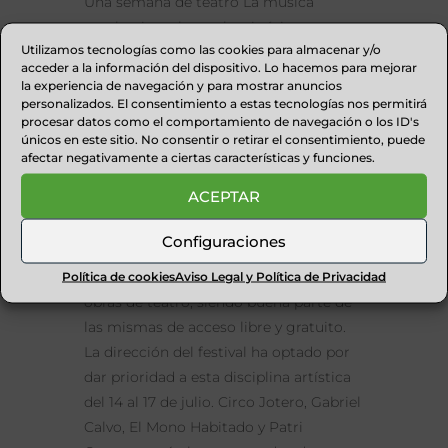
Una semana de teatro La música
recobra impulso en la trigésimo
Utilizamos tecnologías como las cookies para almacenar y/o
segunda edición del Festival
acceder a la información del dispositivo. Lo hacemos para mejorar
Castillo de Aínsa, dándole especial
la experiencia de navegación y para mostrar anuncios
énfasis a los grupos locales y de la
personalizados. El consentimiento a estas tecnologías nos permitirá
procesar datos como el comportamiento de navegación o los ID's
comunidad de Aragón pero
únicos en este sitio. No consentir o retirar el consentimiento, puede
incorporando igualmente propuestas
afectar negativamente a ciertas características y funciones.
de otros puntos de la geografía
ACEPTAR
española y del mundo. No obstante, la
intensa
Configuraciones
programación musical se ve
complementada un año más con las
Política de cookies
Aviso Legal y Política de Privacidad
obras de teatro, siendo buena parte de
las mismas de acceso libre y gratuito.
La dirección del festival ha optado por
dar prioridad a esta disciplina artística
del 14 al 17 de julio. Circo Jotero, Gabriel
Calvo, El Mono Habitado y Patri