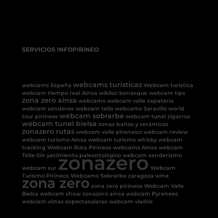
SERVICIOS INFOPIRINEO
webcams turísticas
webcams España
Webcam turística
webcam tiempo real Ainsa
wikiloc benasque
webcam tips
zona zero ainsa
webcams
webcam valle
zapateria
webcam senderos
webcam tella
webcams Saravillo
world
webcam sobrarbe
tour pirineos
webcam tunel
zigarros
webcam tunel bielsa
zonas baños y cerámicas
zonazero rutas
webcam valle pirenaico
webcam review
webcam turismo Ainsa
webcam turismo
whisky
webcam
tracking
Webcam Ruta Pirineos
webcams Ainsa
webcam
zonazero
Tella-Sin
yacimiento paleontológico
webcam senderismo
webcam sur
Webcam
Turismo Pirineos
Webcams Sobrarbe
zaragoza
wine
zona zero
zona zero pirineos
Webcam Valle
Bielsa
webcam show
zonazero ainsa
webcam Pyrenees
webcam vistas espectaculares
webcam viados