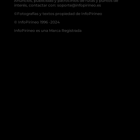
Anuncios, publicidad y patrocinios de rutas y puntos de
interés, contactar con: soporte@infopirineo.es
©Fotografías y textos propiedad de InfoPirineo
© InfoPirineo 1996 -2024
InfoPirineo es una Marca Registrada