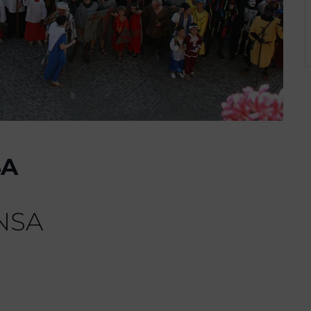
SA
NSA