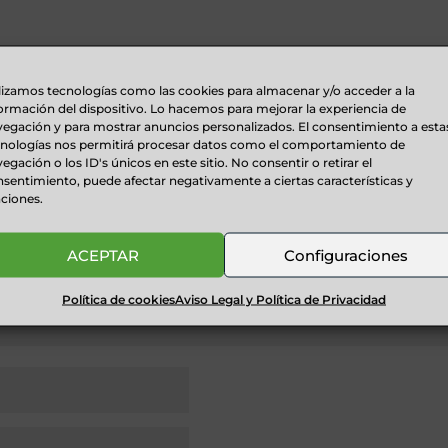
lizamos tecnologías como las cookies para almacenar y/o acceder a la
ormación del dispositivo. Lo hacemos para mejorar la experiencia de
egación y para mostrar anuncios personalizados. El consentimiento a esta
cnologías nos permitirá procesar datos como el comportamiento de
ada.
Los campos obligatorios están marcados con
*
egación o los ID's únicos en este sitio. No consentir o retirar el
sentimiento, puede afectar negativamente a ciertas características y
ciones.
ACEPTAR
Configuraciones
Política de cookies
Aviso Legal y Política de Privacidad