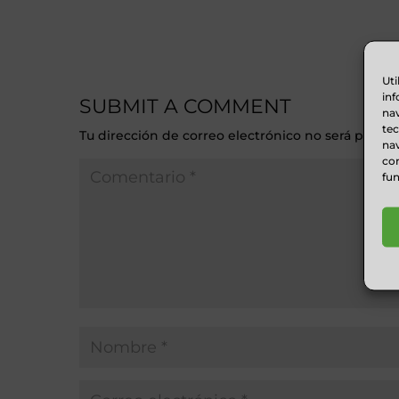
Uti
inf
SUBMIT A COMMENT
nav
te
Tu dirección de correo electrónico no será public
nav
con
fun