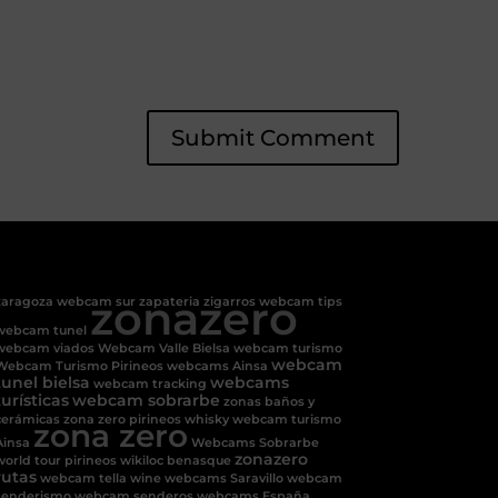
zonazero
zaragoza
webcam sur
zapateria
zigarros
webcam tips
webcam tunel
webcam viados
Webcam Valle Bielsa
webcam turismo
webcam
Webcam Turismo Pirineos
webcams Ainsa
tunel bielsa
webcams
webcam tracking
turísticas
webcam sobrarbe
zonas baños y
cerámicas
zona zero pirineos
whisky
webcam turismo
zona zero
Ainsa
Webcams Sobrarbe
zonazero
world tour pirineos
wikiloc benasque
rutas
webcam tella
wine
webcams Saravillo
webcam
senderismo
webcam senderos
webcams España