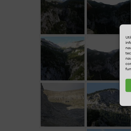
Uti
inf
nav
te
nav
con
fun