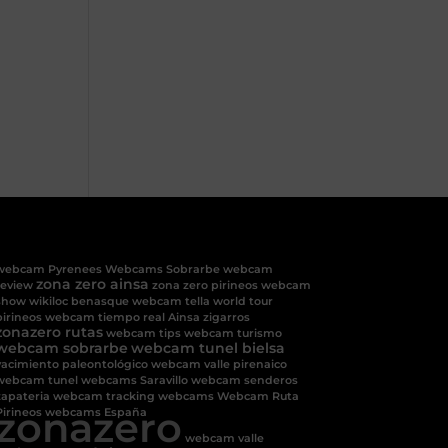
webcam Pyrenees
Webcams Sobrarbe
webcam
zona zero ainsa
review
zona zero pirineos
webcam
show
wikiloc benasque
webcam tella
world tour
pirineos
webcam tiempo real Ainsa
zigarros
zonazero rutas
webcam tips
webcam turismo
webcam sobrarbe
webcam tunel bielsa
yacimiento paleontológico
webcam valle pirenaico
webcam tunel
webcams Saravillo
webcam senderos
zapateria
webcam tracking
webcams
Webcam Ruta
zonazero
Pirineos
webcams España
webcam valle