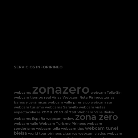
SERVICIOS INFOPIRINEO
zonazero
webcams
webcam Tella-Sin
webcam tiempo real Ainsa
Webcam Ruta Pirineos
zonas
baños y cerámicas
webcam valle pirenaico
webcam sur
webcam turismo
webcams Saravillo
webcam vistas
zona zero ainsa
espectaculares
Webcam Valle Bielsa
zona zero
webcams España
webcam review
webcam valle
Webcam Turismo Pirineos
webcam
webcam tunel
senderismo
webcam tella
webcam tips
bielsa
world tour pirineos
zigarros
webcam viados
webcam