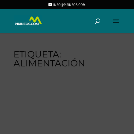
INFO@PIRINEOS.COM
ETIQUETA:
ALIMENTACIÓN