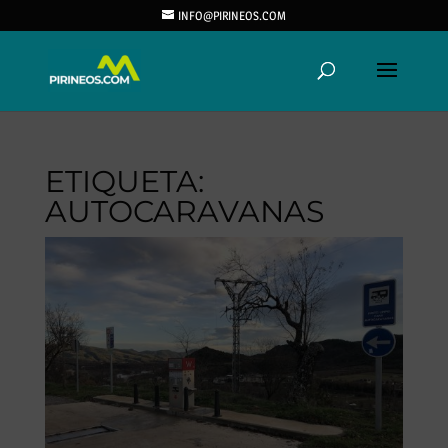
INFO@PIRINEOS.COM
ETIQUETA:
AUTOCARAVANAS