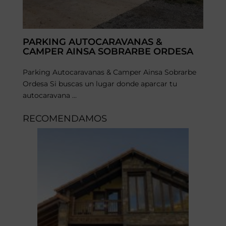
PARKING AUTOCARAVANAS &
CAMPER AINSA SOBRARBE ORDESA
Parking Autocaravanas & Camper Ainsa Sobrarbe
Ordesa Si buscas un lugar donde aparcar tu
autocaravana ...
RECOMENDAMOS