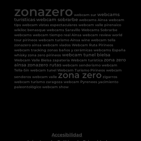
zonazero
webcams
webcam sur
turísticas
webcam sobrarbe
webcams Ainsa
webcam
tips
webcam vistas espectaculares
webcam valle pirenaico
wikiloc benasque
webcams Saravillo
Webcams Sobrarbe
webcams
webcam tiempo real Ainsa
webcam review
world
tour pirineos
webcam turismo Ainsa
wine
webcam tella
zonazero ainsa
webcam viados
Webcam Ruta Pirineos
webcam tracking
zonas baños y cerámicas
webcams España
webcam tunel bielsa
whisky
zona zero pirineos
zona zero
Webcam Valle Bielsa
zapateria
Webcam turística
ainsa
zonazero rutas
webcam senderismo
webcam
Tella-Sin
webcam tunel
Webcam Turismo Pirineos
webcam
zona zero
senderos
webcam valle
zigarros
webcam turismo
zaragoza
webcam Pyrenees
yacimiento
paleontológico
webcam show
Accesibilidad