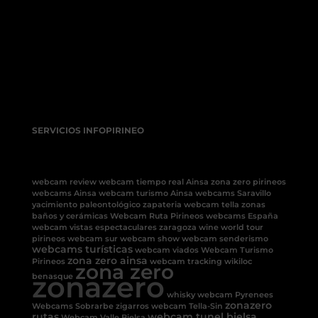
SERVICIOS INFOPIRINEO
webcam review
webcam tiempo real Ainsa
zona zero pirineos
webcams Ainsa
webcam turismo Ainsa
webcams Saravillo
yacimiento paleontológico
zapateria
webcam tella
zonas
baños y cerámicas
Webcam Ruta Pirineos
webcams España
webcam vistas espectaculares
zaragoza
wine
world tour
pirineos
webcam sur
webcam show
webcam senderismo
webcams turísticas
webcam viados
Webcam Turismo
zona zero ainsa
Pirineos
webcam tracking
wikiloc
zona zero
zonazero
benasque
whisky
webcam Pyrenees
zonazero
Webcams Sobrarbe
zigarros
webcam Tella-Sin
rutas
webcam tunel bielsa
Webcam Valle Bielsa