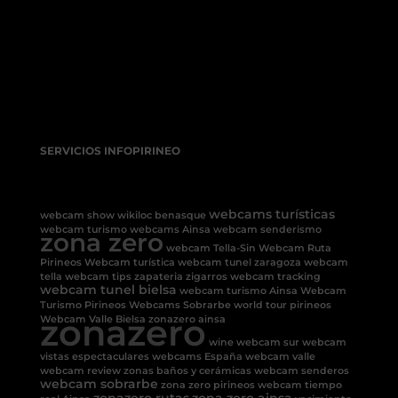
SERVICIOS INFOPIRINEO
webcams turísticas
webcam show
wikiloc benasque
webcam turismo
webcams Ainsa
webcam senderismo
zona zero
webcam Tella-Sin
Webcam Ruta
Pirineos
Webcam turística
webcam tunel
zaragoza
webcam
tella
webcam tips
zapateria
zigarros
webcam tracking
webcam tunel bielsa
webcam turismo Ainsa
Webcam
Turismo Pirineos
Webcams Sobrarbe
world tour pirineos
zonazero
Webcam Valle Bielsa
zonazero ainsa
wine
webcam sur
webcam
vistas espectaculares
webcams España
webcam valle
webcam review
zonas baños y cerámicas
webcam senderos
webcam sobrarbe
zona zero pirineos
webcam tiempo
zonazero rutas
zona zero ainsa