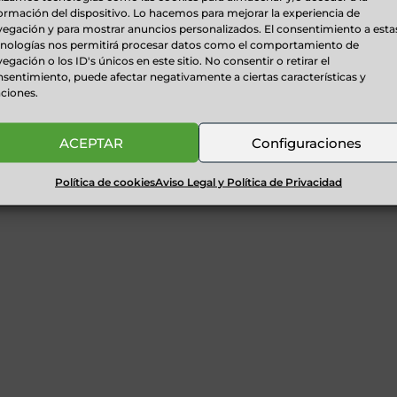
ormación del dispositivo. Lo hacemos para mejorar la experiencia de
egación y para mostrar anuncios personalizados. El consentimiento a esta
cnologías nos permitirá procesar datos como el comportamiento de
egación o los ID's únicos en este sitio. No consentir o retirar el
sentimiento, puede afectar negativamente a ciertas características y
ciones.
ACEPTAR
Configuraciones
Política de cookies
Aviso Legal y Política de Privacidad