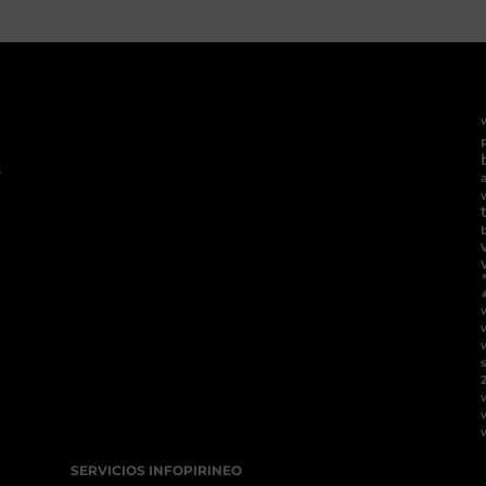
s
SERVICIOS INFOPIRINEO