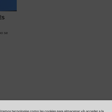
ÉS
po se
lizamos tecnologías como las cookies para almacenar y/o acceder a la