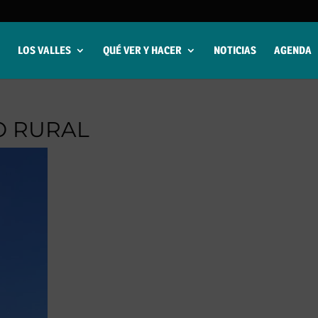
LOS VALLES
QUÉ VER Y HACER
NOTICIAS
AGENDA
O RURAL