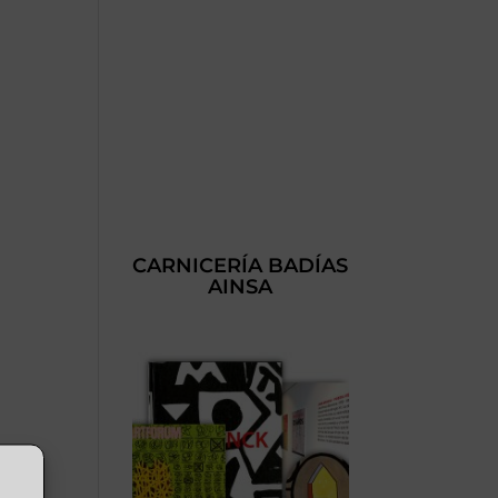
CARNICERÍA BADÍAS
AINSA