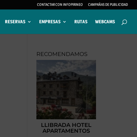
CONTACTAR CON INFOPIRINEO
CAMPAÑAS DE PUBLICIDAD
RESERVAS
EMPRESAS
RUTAS
WEBCAMS
RECOMENDAMOS
LLIBRADA HOTEL
APARTAMENTOS