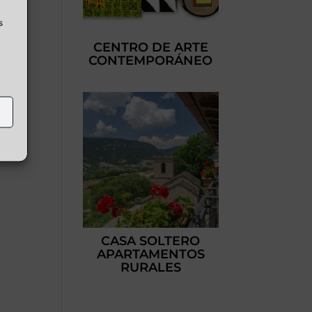
s
CENTRO DE ARTE
CONTEMPORÁNEO
CASA SOLTERO
APARTAMENTOS
RURALES