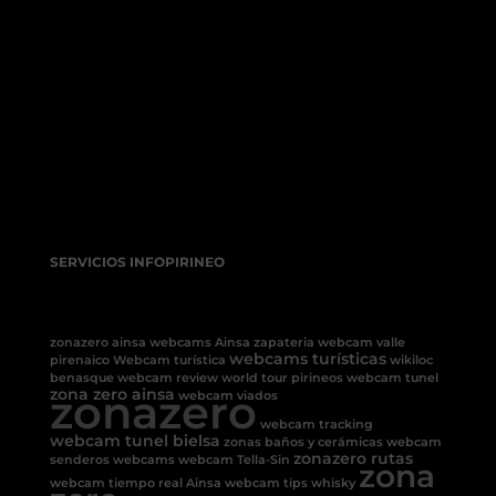
SERVICIOS INFOPIRINEO
zonazero ainsa
webcams Ainsa
zapateria
webcam valle
webcams turísticas
pirenaico
Webcam turística
wikiloc
benasque
webcam review
world tour pirineos
webcam tunel
zona zero ainsa
zonazero
webcam viados
webcam tracking
webcam tunel bielsa
zonas baños y cerámicas
webcam
zonazero rutas
senderos
webcams
webcam Tella-Sin
zona
webcam tiempo real Ainsa
webcam tips
whisky