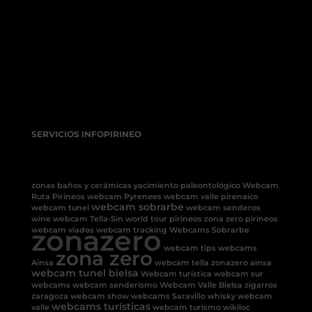
SERVICIOS INFOPIRINEO
zonas baños y cerámicas
yacimiento paleontológico
Webcam
Ruta Pirineos
webcam Pyrenees
webcam valle pirenaico
webcam sobrarbe
webcam tunel
webcam senderos
wine
webcam Tella-Sin
world tour pirineos
zona zero pirineos
zonazero
webcam viados
webcam tracking
Webcams Sobrarbe
webcam tips
webcams
zona zero
Ainsa
webcam tella
zonazero ainsa
webcam tunel bielsa
Webcam turística
webcam sur
webcams
webcam senderismo
Webcam Valle Bielsa
zigarros
zaragoza
webcam show
webcams Saravillo
whisky
webcam
webcams turísticas
valle
webcam turismo
wikiloc