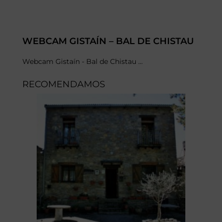
WEBCAM GISTAÍN – BAL DE CHISTAU
Webcam Gistaín - Bal de Chistau ...
RECOMENDAMOS