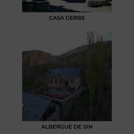
CASA GERBE
ALBERGUE DE SIN