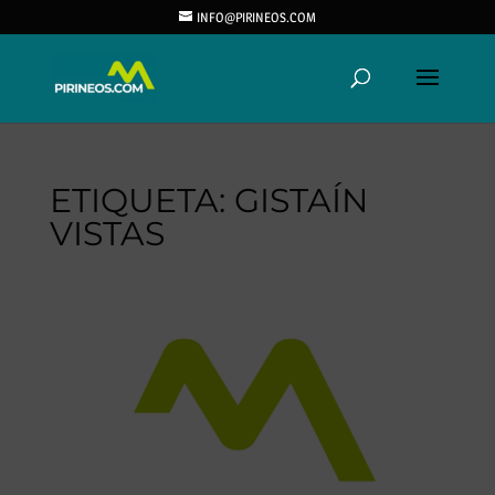
INFO@PIRINEOS.COM
ETIQUETA:
GISTAÍN
VISTAS