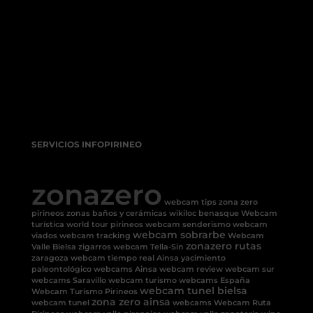
SERVICIOS INFOPIRINEO
zonazero
webcam tips
zona zero
pirineos
zonas baños y cerámicas
wikiloc benasque
Webcam
turística
world tour pirineos
webcam senderismo
webcam
webcam sobrarbe
viados
webcam tracking
Webcam
zonazero rutas
Valle Bielsa
zigarros
webcam Tella-Sin
zaragoza
webcam tiempo real Ainsa
yacimiento
paleontológico
webcams Ainsa
webcam review
webcam sur
webcams Saravillo
webcam turismo
webcams España
webcam tunel bielsa
Webcam Turismo Pirineos
zona zero ainsa
webcam tunel
webcams
Webcam Ruta