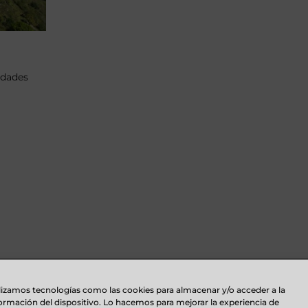
vidades
lizamos tecnologías como las cookies para almacenar y/o acceder a la
ormación del dispositivo. Lo hacemos para mejorar la experiencia de