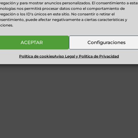
egación y para mostrar anuncios personalizados. El consentimiento a esta
cnologías nos permitirá procesar datos como el comportamiento de
egación o los ID's únicos en este sitio. No consentir o retirar el
sentimiento, puede afectar negativamente a ciertas características y
ciones.
ACEPTAR
Configuraciones
Política de cookies
Aviso Legal y Política de Privacidad