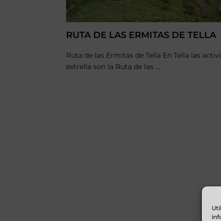
RUTA DE LAS ERMITAS DE TELLA
Ruta de las Ermitas de Tella En Tella las acti
estrella son la Ruta de las ...
Uti
inf