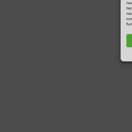
nav
te
nav
con
fun