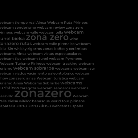
webcam tiempo real Ainsa
Webcam Ruta Pirineos
webcam senderismo
webcam review
zona zero
webcam
pirineos
webcam valle
webcam tella
zona zero
tunel bielsa
wine
zonazero rutas
webcam valle pirenaico
webcam
ella-Sin
whisky
zigarros
zonas baños y cerámicas
webcams Ainsa
webcam vistas espectaculares
webcam tips
webcam tunel
webcam Pyrenees
Webcam Turismo Pirineos
webcam tracking
webcam
webcam sobrarbe
turismo
webcams
webcam sur
webcam viados
yacimiento paleontológico
webcam
show
zonazero ainsa
Webcam turística
webcam
webcams
turismo Ainsa
Webcams Sobrarbe
turísticas
zonazero
zaragoza
webcam senderos
webcams
aravillo
Webcam
alle Bielsa
wikiloc benasque
world tour pirineos
zona zero ainsa
zapateria
webcams España