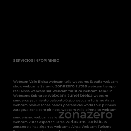
SERVICIOS INFOPIRINEO
Webcam Valle Bielsa
webcam tella
webcams España
webcam
zonazero rutas
show
webcams Saravillo
webcam tiempo
real Ainsa
webcam sur
Webcam turística
webcam Tella-Sin
webcam tunel bielsa
Webcams Sobrarbe
webcam
senderos
yacimiento paleontológico
webcam turismo Ainsa
webcam review
zonas baños y cerámicas
world tour pirineos
zonazero
zaragoza
zona zero pirineos
webcam valle pirenaico
webcam
senderismo
webcam valle
webcams turísticas
webcam vistas espectaculares
zonazero ainsa
zigarros
webcams Ainsa
Webcam Turismo