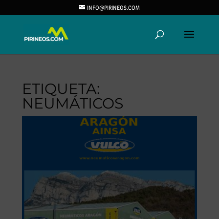
INFO@PIRINEOS.COM
ETIQUETA:
NEUMÁTICOS