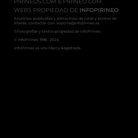
PIRINEOS.COM & PIRINEO.COM
WEBS PROPIEDAD DE
INFOPIRINEO
Anuncios, publicidad y patrocinios de rutas y puntos de
interés, contactar con: soporte@infopirineo.es
©Fotografías y textos propiedad de InfoPirineo
© InfoPirineo 1996 -2024
InfoPirineo es una Marca Registrada