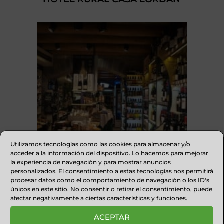
Utilizamos tecnologías como las cookies para almacenar y/o
acceder a la información del dispositivo. Lo hacemos para mejorar
la experiencia de navegación y para mostrar anuncios
personalizados. El consentimiento a estas tecnologías nos permitirá
procesar datos como el comportamiento de navegación o los ID's
LA CORONA DE L’AINSA
únicos en este sitio. No consentir o retirar el consentimiento, puede
afectar negativamente a ciertas características y funciones.
ACEPTAR