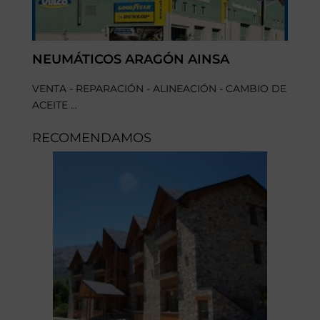
NEUMÁTICOS ARAGÓN AINSA
VENTA - REPARACIÓN - ALINEACIÓN - CAMBIO DE
ACEITE ...
RECOMENDAMOS