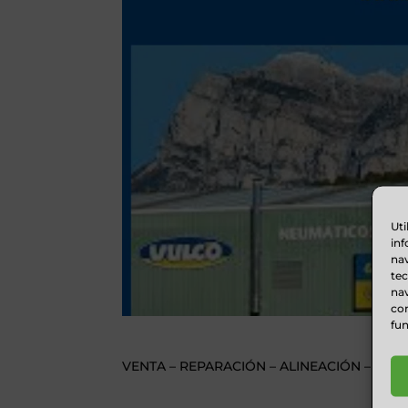
Uti
inf
nav
te
nav
con
fun
VENTA – REPARACIÓN – ALINEACIÓN – CAM