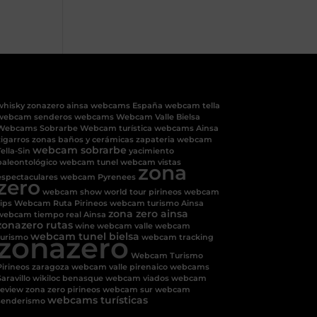
whisky
zonazero ainsa
webcams España
webcam tella
webcam senderos
webcams
Webcam Valle Bielsa
Webcams Sobrarbe
Webcam turística
webcams Ainsa
zigarros
zonas baños y cerámicas
zapateria
webcam
webcam sobrarbe
ella-Sin
yacimiento
paleontológico
webcam tunel
webcam vistas
zona
espectaculares
webcam Pyrenees
zero
webcam show
world tour pirineos
webcam
tips
Webcam Ruta Pirineos
webcam turismo Ainsa
zona zero ainsa
webcam tiempo real Ainsa
zonazero rutas
wine
webcam valle
webcam
zonazero
webcam tunel bielsa
turismo
webcam tracking
Webcam Turismo
Pirineos
zaragoza
webcam valle pirenaico
webcams
aravillo
wikiloc benasque
webcam viados
webcam
review
zona zero pirineos
webcam sur
webcam
webcams turísticas
senderismo