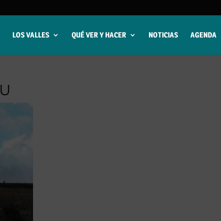
LOS VALLES
QUÉ VER Y HACER
NOTICIAS
AGENDA
AU