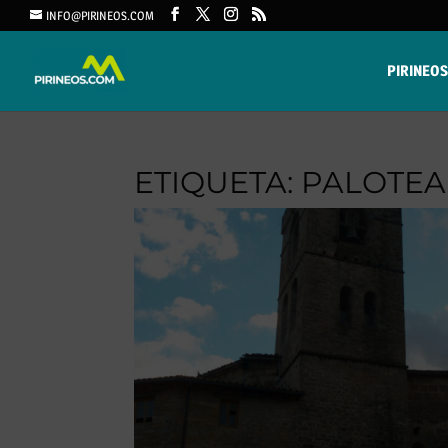
INFO@PIRINEOS.COM
PIRINEOS
ETIQUETA:
PALOTE