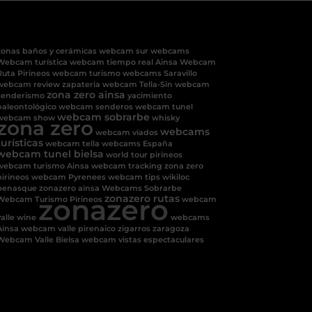
zonas baños y cerámicas
webcam sur
webcams
Webcam turística
webcam tiempo real Ainsa
Webcam
Ruta Pirineos
webcam turismo
webcams Saravillo
webcam review
zapateria
webcam Tella-Sin
webcam
zona zero ainsa
senderismo
yacimiento
paleontológico
webcam senderos
webcam tunel
webcam sobrarbe
webcam show
whisky
zona zero
webcams
webcam viados
turísticas
webcam tella
webcams España
webcam tunel bielsa
world tour pirineos
webcam turismo Ainsa
webcam tracking
zona zero
pirineos
webcam Pyrenees
webcam tips
wikiloc
benasque
zonazero ainsa
Webcams Sobrarbe
zonazero
zonazero rutas
Webcam Turismo Pirineos
webcam
alle
wine
webcams
Ainsa
webcam valle pirenaico
zigarros
zaragoza
Webcam Valle Bielsa
webcam vistas espectaculares