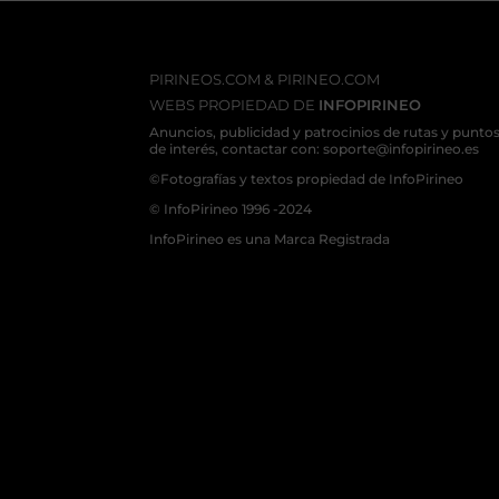
PIRINEOS.COM & PIRINEO.COM
WEBS PROPIEDAD DE
INFOPIRINEO
Anuncios, publicidad y patrocinios de rutas y punto
de interés, contactar con: soporte@infopirineo.es
©Fotografías y textos propiedad de InfoPirineo
© InfoPirineo 1996 -2024
InfoPirineo es una Marca Registrada