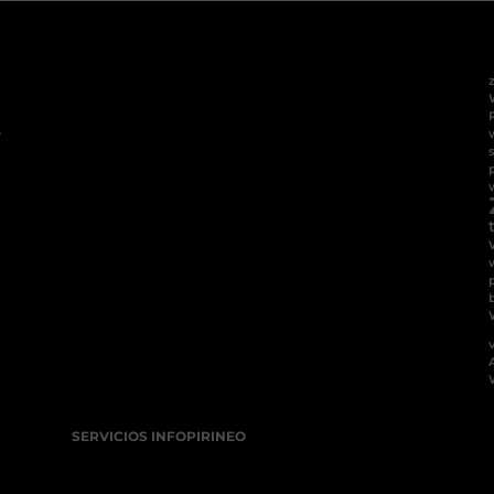
s
v
SERVICIOS INFOPIRINEO