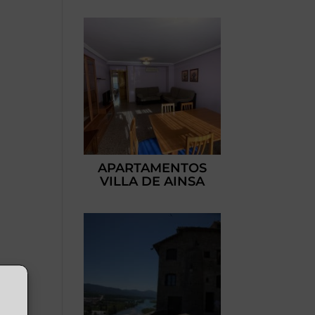
APARTAMENTOS
VILLA DE AINSA