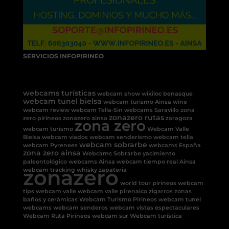
SERVICIOS INFOPIRINEO
webcams turísticas
webcam show
wikiloc benasque
webcam tunel bielsa
webcam turismo Ainsa
wine
webcam review
webcam Tella-Sin
webcams Saravillo
zona
zonazero rutas
zero pirineos
zonazero ainsa
zaragoza
zona zero
webcam turismo
Webcam Valle
Bielsa
webcam viados
webcam senderismo
webcam tella
webcam sobrarbe
webcam Pyrenees
webcams España
zona zero ainsa
Webcams Sobrarbe
yacimiento
paleontológico
webcams Ainsa
webcam tiempo real Ainsa
zonazero
webcam tracking
whisky
zapateria
world tour pirineos
webcam
tips
webcam valle
webcam valle pirenaico
zigarros
zonas
baños y cerámicas
Webcam Turismo Pirineos
webcam tunel
webcams
webcam senderos
webcam vistas espectaculares
Webcam Ruta Pirineos
webcam sur
Webcam turística