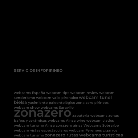
SERVICIOS INFOPIRINEO
webcams España
webcam tips
webcam review
webcam
webcam tunel
senderismo
webcam valle pirenaico
bielsa
yacimiento paleontológico
zona zero pirineos
zonazero
webcam show
webcams Saravillo
zapateria
webcams
zonas
baños y cerámicas
webcams Ainsa
wine
webcam viados
webcam turismo Ainsa
zonazero ainsa
Webcams Sobrarbe
webcam vistas espectaculares
webcam Pyrenees
zigarros
zonazero rutas
webcams turísticas
webcam turismo