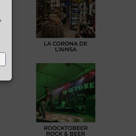
s
LA CORONA DE
L’AINSA
ROOCKTOBEER
ROCK & BEER