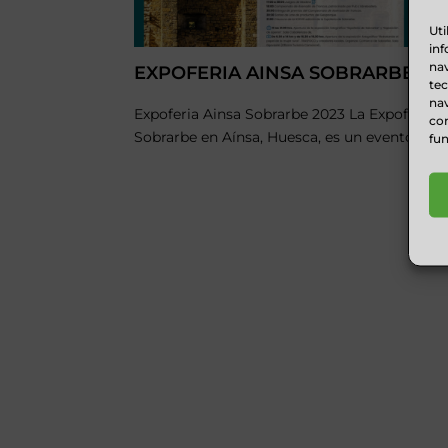
Uti
inf
nav
EXPOFERIA AINSA SOBRARBE 20
te
nav
Expoferia Ainsa Sobrarbe 2023 La Expoferia 
con
Sobrarbe en Aínsa, Huesca, es un evento anual
fun