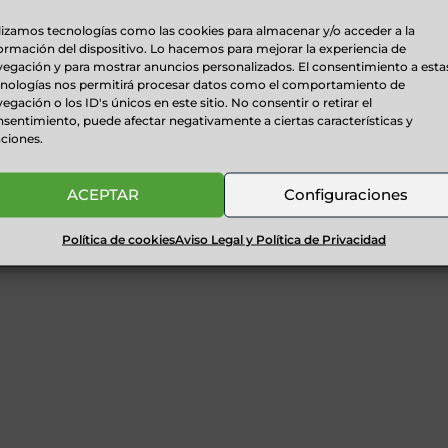
lizamos tecnologías como las cookies para almacenar y/o acceder a la
ormación del dispositivo. Lo hacemos para mejorar la experiencia de
egación y para mostrar anuncios personalizados. El consentimiento a esta
23
RESTAURANTES EN EL PIRINEO
cnologías nos permitirá procesar datos como el comportamiento de
egación o los ID's únicos en este sitio. No consentir o retirar el
de
Restaurantes en el Pirineo [adrotate group="3"] ...
sentimiento, puede afectar negativamente a ciertas características y
 ...
ciones.
ACEPTAR
Configuraciones
Política de cookies
Aviso Legal y Política de Privacidad