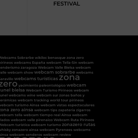
FESTIVAL
Webcams Sobrarbe
wikiloc benasque
zona zero
pirineos
webcams España
webcam Tella-Sin
webcam
senderismo
zaragoza
Webcam Valle Bielsa
webcam
webcam sobrarbe
alle
webcam show
webcams
zona
webcams turísticas
aravillo
zero
webcam
yacimiento paleontológico
tunel bielsa
Webcam Turismo Pirineos
webcam
tunel
webcams
wine
webcam sur
zonas baños y
cerámicas
webcam tracking
world tour pirineos
webcam turismo Ainsa
webcam vistas espectaculares
zona zero ainsa
webcam tips
zapateria
zigarros
webcam tella
webcam tiempo real Ainsa
webcam
viados
webcam valle pirenaico
Webcam Ruta Pirineos
zonazero rutas
Webcam turística
webcam turismo
whisky
zonazero ainsa
webcam Pyrenees
webcams
Ainsa
webcam senderos
webcam review