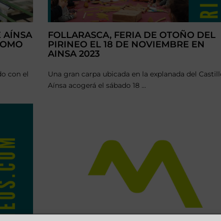
 AÍNSA
FOLLARASCA, FERIA DE OTOÑO DEL
COMO
PIRINEO EL 18 DE NOVIEMBRE EN
AINSA 2023
do con el
Una gran carpa ubicada en la explanada del Castil
Aínsa acogerá el sábado 18 ...