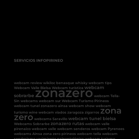
SERVICIOS INFOPIRINEO
webcam review
wikiloc benasque
whisky
webcam tips
zonazero
webcam
Webcam Valle Bielsa
Webcam turística
sobrarbe
webcam Tella-
Sin
webcams
webcam sur
Webcam Turismo Pirineos
webcam tunel
zonazero ainsa
webcam show
webcam
zona
turismo
wine
webcam viados
zaragoza
zigarros
zero
webcam tunel bielsa
webcams Saravillo
zonazero rutas
Webcams Sobrarbe
webcam valle
pirenaico
webcam valle
webcam senderos
webcam Pyrenees
webcams Ainsa
zona zero pirineos
webcam tella
webcam
senderismo
yacimiento paleontológico
webcam turismo