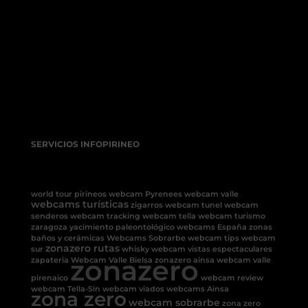
SERVICIOS INFOPIRINEO
world tour pirineos
webcam Pyrenees
webcam valle
webcams turísticas
zigarros
webcam tunel
webcam
senderos
webcam tracking
webcam tella
webcam turismo
zaragoza
yacimiento paleontológico
webcams España
zonas
baños y cerámicas
Webcams Sobrarbe
webcam tips
webcam
zonazero rutas
sur
whisky
webcam vistas espectaculares
zonazero
zapateria
Webcam Valle Bielsa
zonazero ainsa
webcam valle
pirenaico
webcam review
webcam Tella-Sin
webcam viados
webcams Ainsa
zona zero
webcam sobrarbe
zona zero