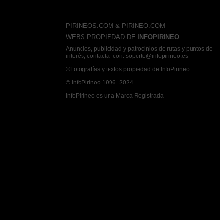
PIRINEOS.COM & PIRINEO.COM
WEBS PROPIEDAD DE
INFOPIRINEO
Anuncios, publicidad y patrocinios de rutas y puntos de
interés, contactar con: soporte@infopirineo.es
©Fotografías y textos propiedad de InfoPirineo
© InfoPirineo 1996 -2024
InfoPirineo es una Marca Registrada