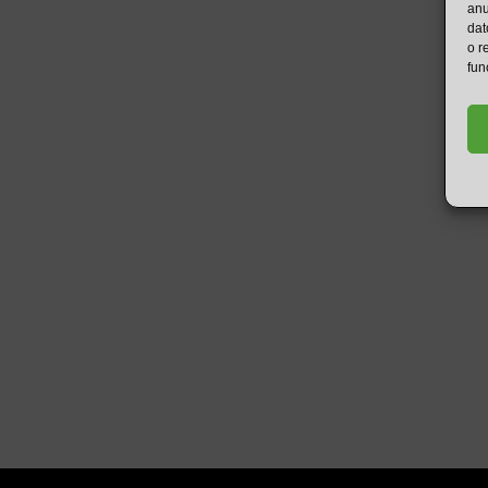
anu
dat
o r
fun