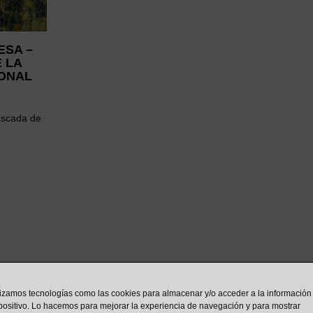
ESA –
 LA
IONAL
ascada de
lizamos tecnologías como las cookies para almacenar y/o acceder a la información
positivo. Lo hacemos para mejorar la experiencia de navegación y para mostrar