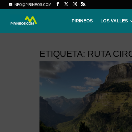
INFO@PIRINEOS.COM
PIRINEOS
LOS VALLES
ETIQUETA:
RUTA CIR