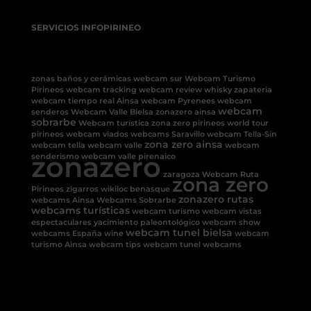
SERVICIOS INFOPIRINEO
zonas baños y cerámicas
webcam sur
Webcam Turismo
Pirineos
webcam tracking
webcam review
whisky
zapateria
webcam tiempo real Ainsa
webcam Pyrenees
webcam
webcam
senderos
Webcam Valle Bielsa
zonazero ainsa
sobrarbe
Webcam turística
zona zero pirineos
world tour
pirineos
webcam viados
webcams Saravillo
webcam Tella-Sin
zona zero ainsa
webcam tella
webcam valle
webcam
zonazero
senderismo
webcam valle pirenaico
zaragoza
Webcam Ruta
zona zero
Pirineos
zigarros
wikiloc benasque
zonazero rutas
webcams Ainsa
Webcams Sobrarbe
webcams turísticas
webcam turismo
webcam vistas
espectaculares
yacimiento paleontológico
webcam show
webcam tunel bielsa
webcams España
wine
webcam
turismo Ainsa
webcam tips
webcam tunel
webcams