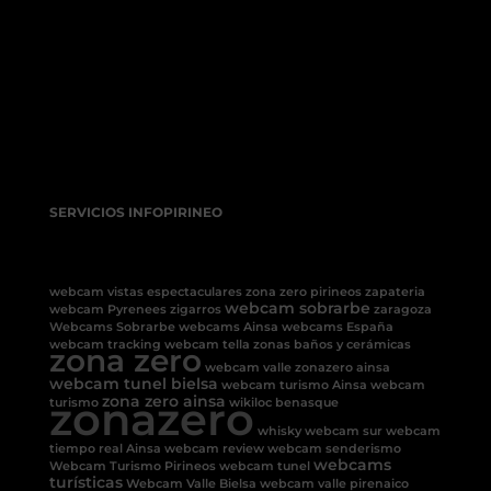
SERVICIOS INFOPIRINEO
webcam vistas espectaculares
zona zero pirineos
zapateria
webcam sobrarbe
webcam Pyrenees
zigarros
zaragoza
Webcams Sobrarbe
webcams Ainsa
webcams España
webcam tracking
webcam tella
zonas baños y cerámicas
zona zero
webcam valle
zonazero ainsa
webcam tunel bielsa
webcam turismo Ainsa
webcam
zonazero
zona zero ainsa
turismo
wikiloc benasque
whisky
webcam sur
webcam
tiempo real Ainsa
webcam review
webcam senderismo
webcams
Webcam Turismo Pirineos
webcam tunel
turísticas
Webcam Valle Bielsa
webcam valle pirenaico