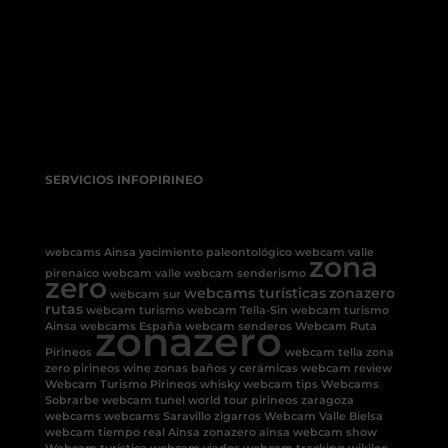
SERVICIOS INFOPIRINEO
webcams Ainsa
yacimiento paleontológico
webcam valle
zona
pirenaico
webcam valle
webcam senderismo
zero
webcams turísticas
zonazero
webcam sur
rutas
webcam turismo
webcam Tella-Sin
webcam turismo
zonazero
Ainsa
webcams España
webcam senderos
Webcam Ruta
Pirineos
webcam tella
zona
zero pirineos
wine
zonas baños y cerámicas
webcam review
Webcam Turismo Pirineos
whisky
webcam tips
Webcams
Sobrarbe
webcam tunel
world tour pirineos
zaragoza
webcams
webcams Saravillo
zigarros
Webcam Valle Bielsa
webcam tiempo real Ainsa
zonazero ainsa
webcam show