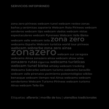
SERVICIOS INFOPIRINEO
zona zero pirineos
webcam tunel
webcam review
zonas
baños y cerámicas
zapateria
Webcam Ruta Pirineos
webcam
senderos
webcam tips
webcam viados
webcam vistas
espectaculares
webcam Pyrenees
Webcam Valle Bielsa
zona zero
webcam valle
webcam tella
webcams España
Webcam turística
world tour pirineos
zonazero
webcam sobrarbe
zona zero ainsa
webcam sur
zaragoza
webcams Ainsa
zonazero ainsa
webcam show
wine
zonazero rutas
webcams turísticas
zigarros
webcam tunel bielsa
whisky
webcam tracking
Webcams Sobrarbe
webcam turismo
webcams Saravillo
webcam valle pirenaico
yacimiento paleontológico
wikiloc
benasque
webcam tiempo real Ainsa
webcams
webcam
senderismo
Webcam Turismo Pirineos
webcam turismo
Ainsa
webcam Tella-Sin
Etiquetas:
alfarería
|
morillo de tou
|
utensilios tradicionales