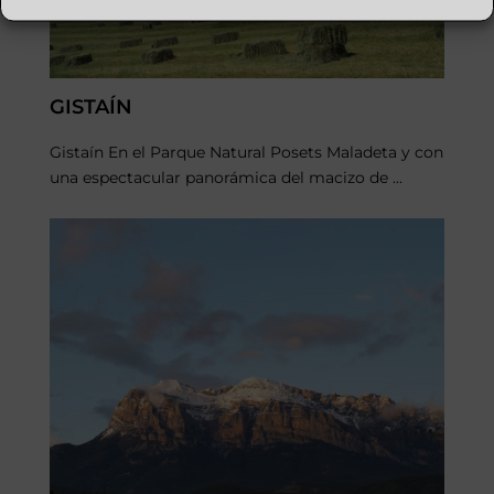
GISTAÍN
Gistaín En el Parque Natural Posets Maladeta y con
una espectacular panorámica del macizo de ...