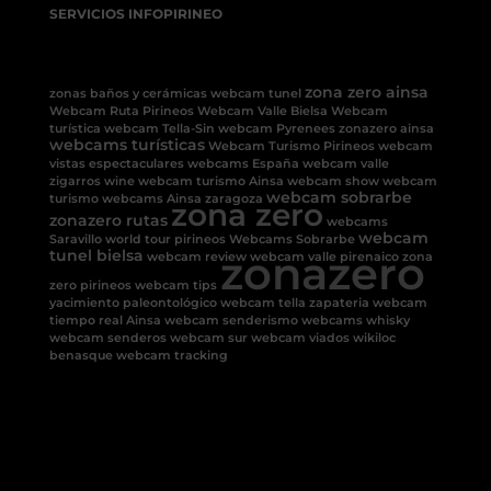
SERVICIOS INFOPIRINEO
zona zero ainsa
zonas baños y cerámicas
webcam tunel
Webcam Ruta Pirineos
Webcam Valle Bielsa
Webcam
turística
webcam Tella-Sin
webcam Pyrenees
zonazero ainsa
webcams turísticas
Webcam Turismo Pirineos
webcam
vistas espectaculares
webcams España
webcam valle
zigarros
wine
webcam turismo Ainsa
webcam show
webcam
webcam sobrarbe
turismo
webcams Ainsa
zaragoza
zona zero
zonazero rutas
webcams
webcam
Saravillo
world tour pirineos
Webcams Sobrarbe
tunel bielsa
zonazero
webcam review
webcam valle pirenaico
zona
zero pirineos
webcam tips
yacimiento paleontológico
webcam tella
zapateria
webcam
tiempo real Ainsa
webcam senderismo
webcams
whisky
webcam senderos
webcam sur
webcam viados
wikiloc
benasque
webcam tracking