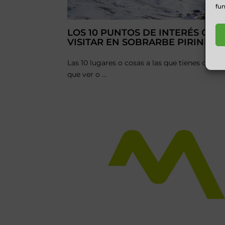
fun
LOS 10 PUNTOS DE INTERÉS QUE
VISITAR EN SOBRARBE PIRINEOS
Las 10 lugares o cosas a las que tienes que ir,
que ver o ...