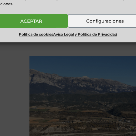
ciones.
 DEBES
NOTICIAS PIRINEOS
ACEPTAR
Configuraciones
Política de cookies
Aviso Legal y Política de Privacidad
 tienes
Noticias Pirineos ...