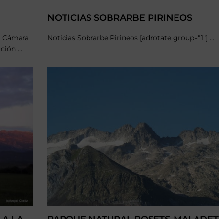
NOTICIAS SOBRARBE PIRINEOS
: Cámara
Noticias Sobrarbe Pirineos [adrotate group="1"] ...
ión ...
 A LA
PARQUE NATURAL POSETS-MALADET