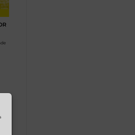
OR
sde
s