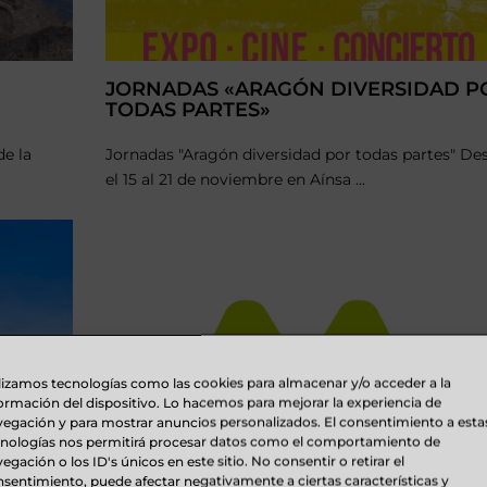
JORNADAS «ARAGÓN DIVERSIDAD P
TODAS PARTES»
de la
Jornadas "Aragón diversidad por todas partes" De
el 15 al 21 de noviembre en Aínsa ...
lizamos tecnologías como las cookies para almacenar y/o acceder a la
ormación del dispositivo. Lo hacemos para mejorar la experiencia de
egación y para mostrar anuncios personalizados. El consentimiento a esta
cnologías nos permitirá procesar datos como el comportamiento de
egación o los ID's únicos en este sitio. No consentir o retirar el
sentimiento, puede afectar negativamente a ciertas características y