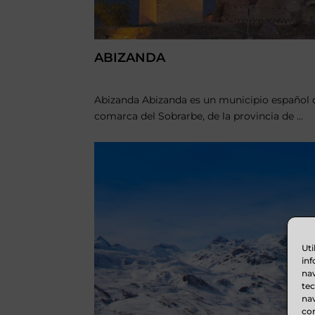
ABIZANDA
Abizanda Abizanda es un municipio español 
comarca del Sobrarbe, de la provincia de ...
Uti
inf
nav
te
nav
con