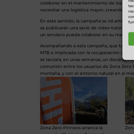
nav
colaborar en el mantenimiento de los sende
te
necesitar una logística mayor, creando avisos
nav
con
En este sentido, la campaña se irá articulan
fun
se publicarán una serie de video-tutoriales
un sendero pueda colaborar en su mantenim
Acompañando a esta campaña, que también
MTB e implicada con la recuperación de send
se lanzará, en unas semanas, un decálogo d
comunión entre los usuarios de Zona Zero Pi
montaña, y con el entorno natural en sí mi
Zona Zero Pirineos arranca la
Zona