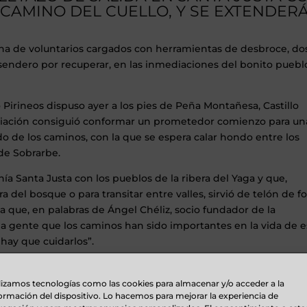
 CAMINO DEL CUELLO, Y SE EXTENDER
ena de voluntarios cargados con herramientas de desbroce, do
sendero por recuperar, en las inmediaciones del bonito puebl
Pirineos dispuso ayer a los pies de Peña Montañesa, Castillo
sociación consiguió conformar un prometedor comienzo para un
 de los caminos, con la que se espera calar hondo entre los
 de Sobrarbe.
a Santa Justa con los pueblos de la ribera del Yaga y que,
 del bosque o para transitar entre valles, sirvió de telón de 
a que, en palabras de Ángel Chéliz, socio fundador de la
la gente que los caminos han sido importantes en la vida de e
 hay que cuidarlos”.
, entre los usuarios, serruchos aportados por Stihl, que puedan
ar una rama o pequeño tronco en un sendero pero, sobre todo
lizamos tecnologías como las cookies para almacenar y/o acceder a la
ormación del dispositivo. Lo hacemos para mejorar la experiencia de
ho más importante e intangible: que todo el mundo puede