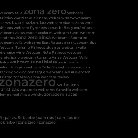
zona zero
webcam tella
Webcam
urística
world tour pirineos
webcam show
webcam
webcam sobrarbe
sur
webcam viados
zona zero
pirineos
webcam Pyrenees
zonas baños y cerámicas
webcam vistas espectaculares
webcam tunel
webcam
zona zero ainsa
senderos
Webcams Sobrarbe
webcam valle
webcams España
zaragoza
webcam tips
Webcam Turismo Pirineos
zigarros
webcam valle
pirenaico
wine
Webcam Ruta Pirineos
webcam
senderismo
webcam turismo Ainsa
Webcam Valle
webcam tunel bielsa
Bielsa
yacimiento
paleontológico
webcam Tella-Sin
webcams
webcam
tracking
wikiloc benasque
webcams Ainsa
webcam
zonazero
turismo
zonazero ainsa
webcam review
webcams
turísticas
zapateria
webcams Saravillo
webcam
zonazero rutas
tiempo real Ainsa
whisky
Etiquetas:
Sobrarbe
|
caminos
|
caminos del
sobrarbe
|
zona zero
|
zonazero