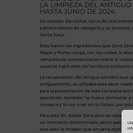
LA LIMPIEZA DEL ANTIGUO
HASTA JUNIO DE 2024.
Un soleado día otoñal, cerca de una treint
patrocinadores de categoría y un precioso 
Santa Justa.
Esos fueron los ingredientes que Zona Zero 
Mayor y Punta Lierga, con los cuales, la a
campaña de concienciación sobre el cuidado
usuarios habituales del territorio endurero
La recuperación del antiguo sendero que uní
antiguamente, se utilizaba para sacar madera
para la presentación de esta campaña con l
asociación, también “se busca demostrar a 
comarca y lo van a ser en su futuro, por eso
Para este fin, desde Zona Zero se repartirán
un momento determinado, servir para cort
Uti
inf
que sean la imagen que encarna algo muc