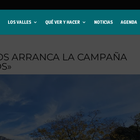
LOS VALLES
QUÉ VER Y HACER
NOTICIAS
AGENDA
OS ARRANCA LA CAMPAÑA
OS»