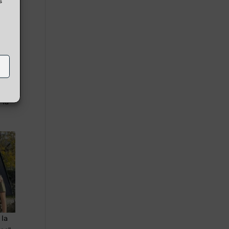
s
 que
por
o
ea,
 la
 la