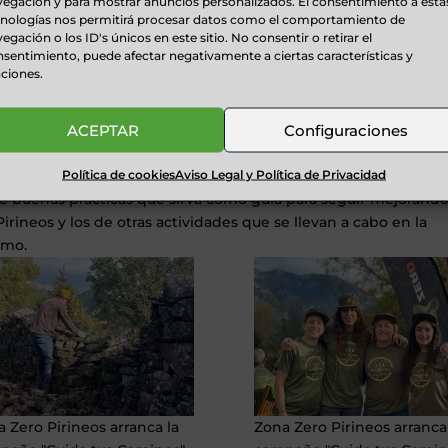
egación y para mostrar anuncios personalizados. El consentimiento a esta
ros, ya sea apartando piedras, cortando ramas o, en caso de
cnologías nos permitirá procesar datos como el comportamiento de
 a través de la app Ztrails.
egación o los ID's únicos en este sitio. No consentir o retirar el
sentimiento, puede afectar negativamente a ciertas características y
do a través de las redes sociales de Zona Zero Pirineos, en las
ciones.
 que servirán de guía para que cualquier persona que transite 
iento de forma efectiva y segura.
ACEPTAR
Configuraciones
 cuenta con el apoyo de Orbea, marca referente en el mund
Política de cookies
Aviso Legal y Política de Privacidad
eros y sus historias a través de su proyecto Trail Tales by Orb
e buenas prácticas que sirva como guía para seguir mejorando
rineos y los de otras actividades que se llevan a cabo en la
smo.
 Zero Pirineos arranca la
Zona Zero Pirineos arranca