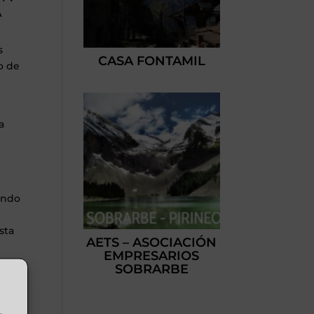
Á
s
CASA FONTAMIL
o de
a
fondo
sta
AETS – ASOCIACIÓN
EMPRESARIOS
SOBRARBE
, en
,