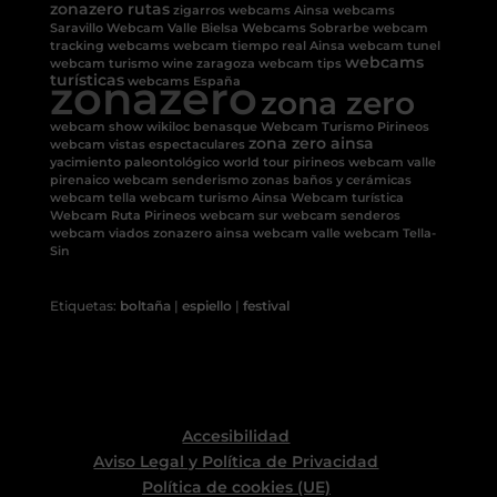
zonazero rutas
zigarros
webcams Ainsa
webcams
Saravillo
Webcam Valle Bielsa
Webcams Sobrarbe
webcam
tracking
webcams
webcam tiempo real Ainsa
webcam tunel
webcams
webcam turismo
wine
zaragoza
webcam tips
turísticas
zonazero
webcams España
zona zero
webcam show
wikiloc benasque
Webcam Turismo Pirineos
zona zero ainsa
webcam vistas espectaculares
yacimiento paleontológico
world tour pirineos
webcam valle
pirenaico
webcam senderismo
zonas baños y cerámicas
webcam tella
webcam turismo Ainsa
Webcam turística
Webcam Ruta Pirineos
webcam sur
webcam senderos
webcam viados
zonazero ainsa
webcam valle
webcam Tella-
Sin
Etiquetas:
boltaña
|
espiello
|
festival
Accesibilidad
Aviso Legal y Política de Privacidad
Política de cookies (UE)