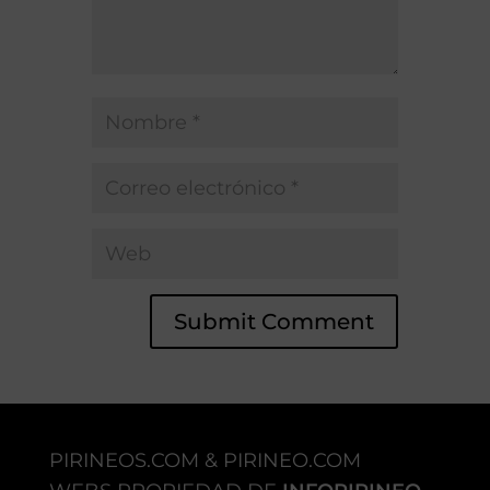
PIRINEOS.COM & PIRINEO.COM