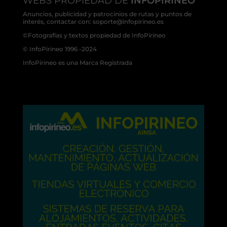
WEBS PROPIEDAD DE
INFOPIRINEO
Anuncios, publicidad y patrocinios de rutas y puntos de
interés, contactar con: soporte@infopirineo.es
©Fotografías y textos propiedad de InfoPirineo
© InfoPirineo 1996 -2024
InfoPirineo es una Marca Registrada