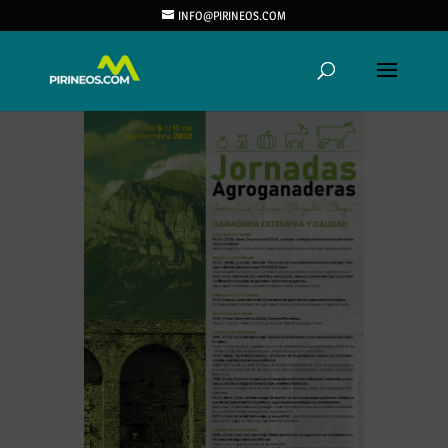
INFO@PIRINEOS.COM