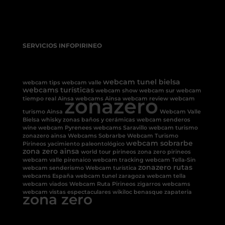
SERVICIOS INFOPIRINEO
webcam tunel bielsa
webcam tips
webcam valle
webcams turísticas
webcam show
webcam sur
webcam
zonazero
tiempo real Ainsa
webcams Ainsa
webcam review
webcam
turismo Ainsa
Webcam Valle
Bielsa
whisky
zonas baños y cerámicas
webcam senderos
wine
webcam Pyrenees
webcams Saravillo
webcam turismo
zonazero ainsa
Webcams Sobrarbe
Webcam Turismo
webcam sobrarbe
Pirineos
yacimiento paleontológico
zona zero ainsa
world tour pirineos
zona zero pirineos
webcam valle pirenaico
webcam tracking
webcam Tella-Sin
zonazero rutas
webcam senderismo
Webcam turística
webcams España
webcam tunel
zaragoza
webcam tella
webcam viados
Webcam Ruta Pirineos
zigarros
webcams
webcam vistas espectaculares
wikiloc benasque
zapateria
zona zero