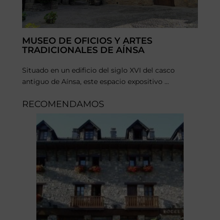
MUSEO DE OFICIOS Y ARTES
TRADICIONALES DE AÍNSA
Situado en un edificio del siglo XVI del casco
antiguo de Aínsa, este espacio expositivo ...
RECOMENDAMOS