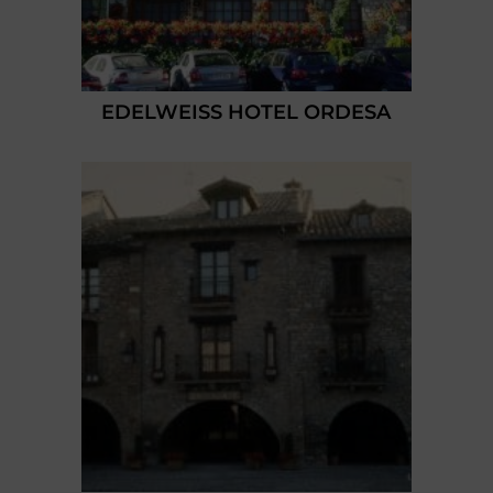
EDELWEISS HOTEL ORDESA