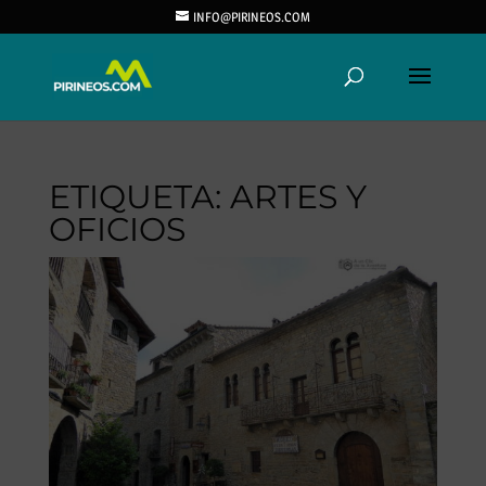
INFO@PIRINEOS.COM
ETIQUETA:
ARTES Y
OFICIOS