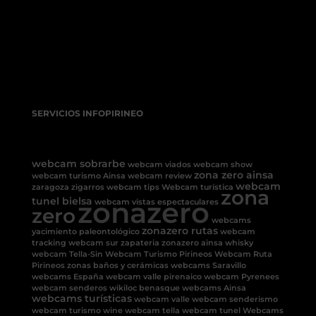
SERVICIOS INFOPIRINEO
webcam sobrarbe
webcam viados
webcam show
zona zero ainsa
webcam turismo Ainsa
webcam review
webcam
zaragoza
zigarros
webcam tips
Webcam turística
zona
tunel bielsa
zonazero
webcam vistas espectaculares
zero
webcams
zonazero rutas
yacimiento paleontológico
webcam
tracking
webcam sur
zapateria
zonazero ainsa
whisky
webcam Tella-Sin
Webcam Turismo Pirineos
Webcam Ruta
Pirineos
zonas baños y cerámicas
webcams Saravillo
webcams España
webcam valle pirenaico
webcam Pyrenees
webcam senderos
wikiloc benasque
webcams Ainsa
webcams turísticas
webcam valle
webcam senderismo
webcam turismo
wine
webcam tella
webcam tunel
Webcams