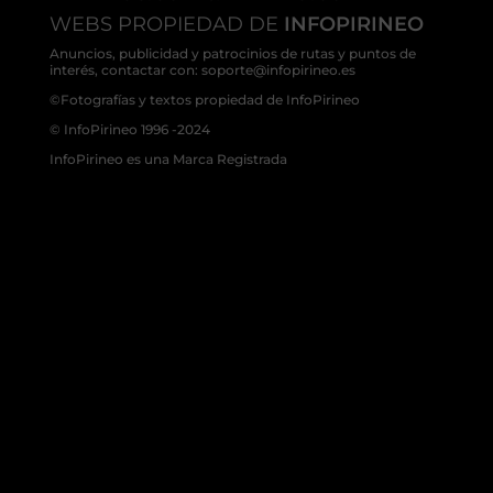
WEBS PROPIEDAD DE
INFOPIRINEO
Anuncios, publicidad y patrocinios de rutas y puntos de
interés, contactar con: soporte@infopirineo.es
©Fotografías y textos propiedad de InfoPirineo
© InfoPirineo 1996 -2024
InfoPirineo es una Marca Registrada