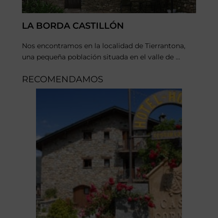
LA BORDA CASTILLÓN
Nos encontramos en la localidad de Tierrantona,
una pequeña población situada en el valle de ...
RECOMENDAMOS