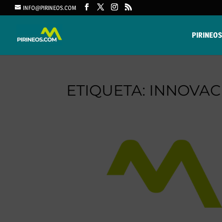
INFO@PIRINEOS.COM
PIRINEOS
ETIQUETA:
INNOVAC