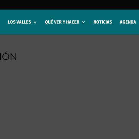
LOS VALLES
QUÉ VER Y HACER
NOTICIAS
AGENDA
IÓN