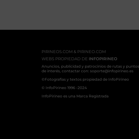
PIRINEOS.COM & PIRINEO.COM
WEBS PROPIEDAD DE
INFOPIRINEO
Anuncios, publicidad y patrocinios de rutas y punto
de interés, contactar con: soporte@infopirineo.es
©Fotografías y textos propiedad de InfoPirineo
© InfoPirineo 1996 -2024
InfoPirineo es una Marca Registrada