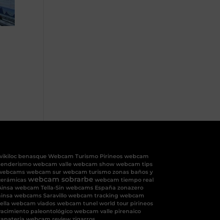
wikiloc benasque
Webcam Turismo Pirineos
webcam
senderismo
webcam valle
webcam show
webcam tips
webcams
webcam sur
webcam turismo
zonas baños y
webcam sobrarbe
cerámicas
webcam tiempo real
Ainsa
webcam Tella-Sin
webcams España
zonazero
ainsa
webcams Saravillo
webcam tracking
webcam
ella
webcam viados
webcam tunel
world tour pirineos
yacimiento paleontológico
webcam valle pirenaico
zapateria
webcam review
zigarros