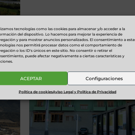
INCA
RUTAS PIRINEOS
lizamos tecnologías como las cookies para almacenar y/o acceder a la
ormación del dispositivo. Lo hacemos para mejorar la experiencia de
egación y para mostrar anuncios personalizados. El consentimiento a esta
cnologías nos permitirá procesar datos como el comportamiento de
illa ruta
Rutas Pirineos ...
egación o los ID's únicos en este sitio. No consentir o retirar el
sentimiento, puede afectar negativamente a ciertas características y
ciones.
ACEPTAR
Configuraciones
Política de cookies
Aviso Legal y Política de Privacidad