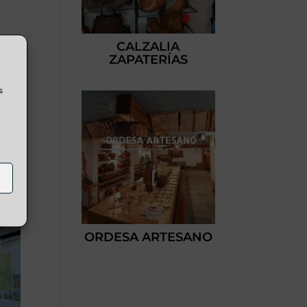
CALZALIA
ZAPATERÍAS
s
ORDESA ARTESANO