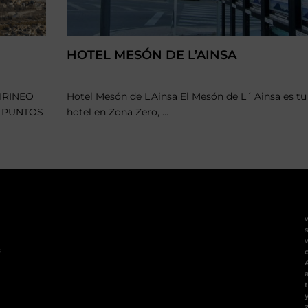
HOTEL MESÓN DE L’AINSA
IRINEO
Hotel Mesón de L'Ainsa El Mesón de L´ Ainsa es tu
- PUNTOS
hotel en Zona Zero, ...
s
t